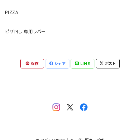
コバトンベーグル・プレーン
ベーグルセット
PIZZA
コバトンベーグル・おかず系
コバトンベーグル・お得な【おまかせセット】
ピザ回し 専用ラバー
コバトンベーグル・スイーツ系
コバトンベーグル・おまかせ【ギフトセット】
保存
シェア
LINE
ポスト