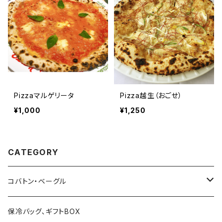
Pizzaマルゲリータ
Pizza越生（おごせ）
¥1,000
¥1,250
CATEGORY
コバトン・ベーグル
ベーグル単品
保冷バッグ、ギフトBOX